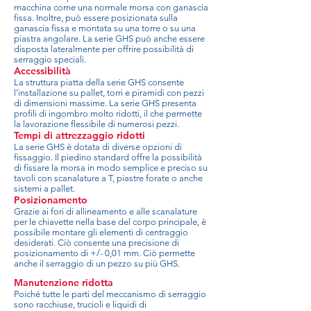
macchina come una normale morsa con ganascia
fissa. Inoltre, può essere posizionata sulla
ganascia fissa e montata su una torre o su una
piastra angolare. La serie GHS può anche essere
disposta lateralmente per offrire possibilità di
serraggio speciali.
Accessibilità
La struttura piatta della serie GHS consente
l’installazione su pallet, torri e piramidi con pezzi
di dimensioni massime. La serie GHS presenta
profili di ingombro molto ridotti, il che permette
la lavorazione flessibile di numerosi pezzi.
Tempi di attrezzaggio ridotti
La serie GHS è dotata di diverse opzioni di
fissaggio. Il piedino standard offre la possibilità
di fissare la morsa in modo semplice e preciso su
tavoli con scanalature a T, piastre forate o anche
sistemi a pallet.
Posizionamento
Grazie ai fori di allineamento e alle scanalature
per le chiavette nella base del corpo principale, è
possibile montare gli elementi di centraggio
desiderati. Ciò consente una precisione di
posizionamento di +/- 0,01 mm. Ciò permette
anche il serraggio di un pezzo su più GHS.
Manutenzione ridotta
Poiché tutte le parti del meccanismo di serraggio
sono racchiuse, trucioli e liquidi di