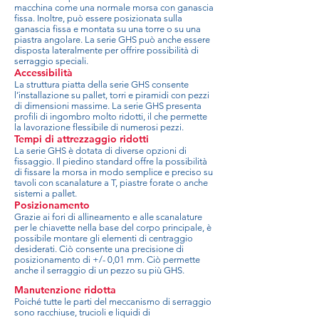
macchina come una normale morsa con ganascia
fissa. Inoltre, può essere posizionata sulla
ganascia fissa e montata su una torre o su una
piastra angolare. La serie GHS può anche essere
disposta lateralmente per offrire possibilità di
serraggio speciali.
Accessibilità
La struttura piatta della serie GHS consente
l’installazione su pallet, torri e piramidi con pezzi
di dimensioni massime. La serie GHS presenta
profili di ingombro molto ridotti, il che permette
la lavorazione flessibile di numerosi pezzi.
Tempi di attrezzaggio ridotti
La serie GHS è dotata di diverse opzioni di
fissaggio. Il piedino standard offre la possibilità
di fissare la morsa in modo semplice e preciso su
tavoli con scanalature a T, piastre forate o anche
sistemi a pallet.
Posizionamento
Grazie ai fori di allineamento e alle scanalature
per le chiavette nella base del corpo principale, è
possibile montare gli elementi di centraggio
desiderati. Ciò consente una precisione di
posizionamento di +/- 0,01 mm. Ciò permette
anche il serraggio di un pezzo su più GHS.
Manutenzione ridotta
Poiché tutte le parti del meccanismo di serraggio
sono racchiuse, trucioli e liquidi di