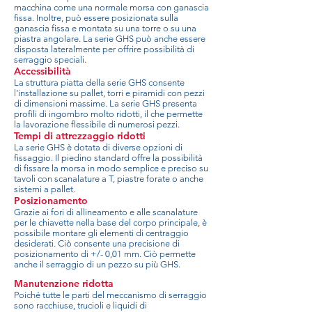
macchina come una normale morsa con ganascia
fissa. Inoltre, può essere posizionata sulla
ganascia fissa e montata su una torre o su una
piastra angolare. La serie GHS può anche essere
disposta lateralmente per offrire possibilità di
serraggio speciali.
Accessibilità
La struttura piatta della serie GHS consente
l’installazione su pallet, torri e piramidi con pezzi
di dimensioni massime. La serie GHS presenta
profili di ingombro molto ridotti, il che permette
la lavorazione flessibile di numerosi pezzi.
Tempi di attrezzaggio ridotti
La serie GHS è dotata di diverse opzioni di
fissaggio. Il piedino standard offre la possibilità
di fissare la morsa in modo semplice e preciso su
tavoli con scanalature a T, piastre forate o anche
sistemi a pallet.
Posizionamento
Grazie ai fori di allineamento e alle scanalature
per le chiavette nella base del corpo principale, è
possibile montare gli elementi di centraggio
desiderati. Ciò consente una precisione di
posizionamento di +/- 0,01 mm. Ciò permette
anche il serraggio di un pezzo su più GHS.
Manutenzione ridotta
Poiché tutte le parti del meccanismo di serraggio
sono racchiuse, trucioli e liquidi di