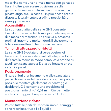
macchina come una normale morsa con ganascia
fissa. Inoltre, può essere posizionata sulla
ganascia fissa e montata su una torre o su una
piastra angolare. La serie GHS può anche essere
disposta lateralmente per offrire possibilità di
serraggio speciali.
Accessibilità
La struttura piatta della serie GHS consente
l’installazione su pallet, torri e piramidi con pezzi
di dimensioni massime. La serie GHS presenta
profili di ingombro molto ridotti, il che permette
la lavorazione flessibile di numerosi pezzi.
Tempi di attrezzaggio ridotti
La serie GHS è dotata di diverse opzioni di
fissaggio. Il piedino standard offre la possibilità
di fissare la morsa in modo semplice e preciso su
tavoli con scanalature a T, piastre forate o anche
sistemi a pallet.
Posizionamento
Grazie ai fori di allineamento e alle scanalature
per le chiavette nella base del corpo principale, è
possibile montare gli elementi di centraggio
desiderati. Ciò consente una precisione di
posizionamento di +/- 0,01 mm. Ciò permette
anche il serraggio di un pezzo su più GHS.
Manutenzione ridotta
Poiché tutte le parti del meccanismo di serraggio
sono racchiuse, trucioli e liquidi di