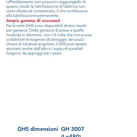
raffreddamento non possono raggiungerle. In
questo modo la lubrificazione di fabbrica non
viene diluita né contaminata, il che contribuisce
alla lubrificazione permanente.
Ampia gamma di accessori
Per la serie GHS sono disponibili diversi inserti
per ganasce. Dalle ganasce di presa a quelle
morbide in alluminio, non c’è nulla che non possa
soddisfare le esigenze di serraggio dei pezzi.
Grazie al riduttore angolare, il GHS può essere
azionato anche dall’alto e i supporti paralleli
fungono da appoggi per i pezzi.
GHS dimensioni
GH 3007
(L=480)