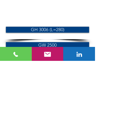
GH 3006 (L=280)
GW 2500
Morsa meccanica
GHS-120
GHS-140
GHS-120-5000