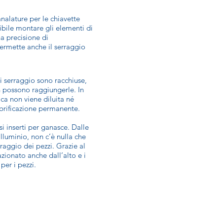
analature per le chiavette
ibile montare gli elementi di
a precisione di
ermette anche il serraggio
i serraggio sono racchiuse,
n possono raggiungerle. In
ca non viene diluita né
ubrificazione permanente.
si inserti per ganasce. Dalle
lluminio, non c’è nulla che
raggio dei pezzi. Grazie al
zionato anche dall’alto e i
per i pezzi.