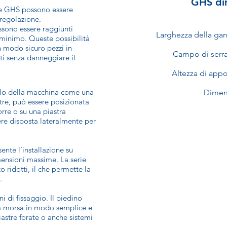
GHS di
rie GHS possono essere
 regolazione.
ssono essere raggiunti
Larghezza della ga
minimo. Queste possibilità
n modo sicuro pezzi in
Campo di serr
ati senza danneggiare il
Altezza di app
volo della macchina come una
Dimen
tre, può essere posizionata
orre o su una piastra
re disposta lateralmente per
ente l’installazione su
imensioni massime. La serie
 ridotti, il che permette la
.
i di fissaggio. Il piedino
e la morsa in modo semplice e
iastre forate o anche sistemi