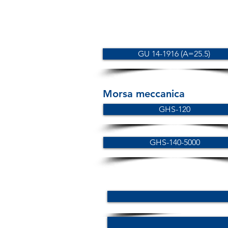
GU 14-1916 (A=25.5)
Morsa meccanica
GHS-120
GHS-140-5000