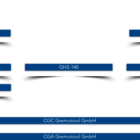
GHS-140
CGC Gremotool GmbH
CGA Gremotool GmbH