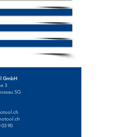
ol GmbH
se 3
Gossau SG
otool.ch
otool.ch
 03 90