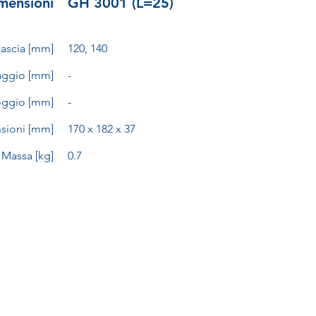
mensioni
GH 3001 (L=25)
nascia [mm]
120, 140
aggio [mm]
-
oggio [mm]
-
sioni [mm]
170 x 182 x 37
Massa [kg]
0.7