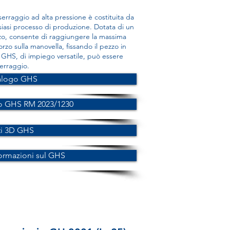
 serraggio ad alta pressione è costituita da
iasi processo di produzione. Dotata di un
lizzo, consente di raggiungere la massima
rzo sulla manovella, fissando il pezzo in
e GHS, di impiego versatile, può essere
serraggio.
alogo GHS
o GHS RM 2023/1230
ti 3D GHS
formazioni sul GHS