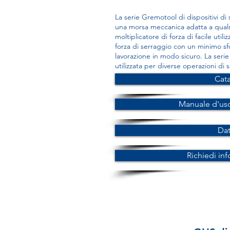
La serie Gremotool di dispositivi di
una morsa meccanica adatta a quals
moltiplicatore di forza di facile uti
forza di serraggio con un minimo sfo
lavorazione in modo sicuro. La seri
utilizzata per diverse operazioni di 
Cat
Manuale d'us
Da
Richiedi in