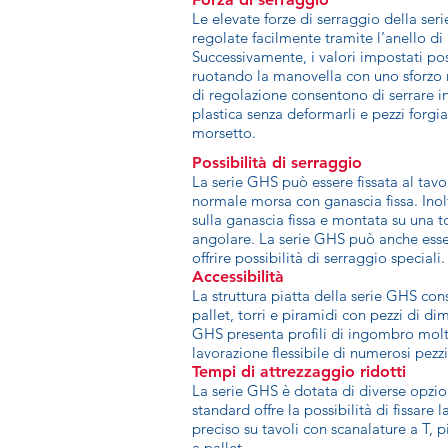
Le elevate forze di serraggio della se
regolate facilmente tramite l’anello di
Successivamente, i valori impostati po
ruotando la manovella con uno sforzo 
di regolazione consentono di serrare i
plastica senza deformarli e pezzi forgi
morsetto.
Possibilità di serraggio
La serie GHS può essere fissata al ta
normale morsa con ganascia fissa. Inol
sulla ganascia fissa e montata su una t
angolare. La serie GHS può anche esse
offrire possibilità di serraggio speciali.
Accessibilità
La struttura piatta della serie GHS cons
pallet, torri e piramidi con pezzi di d
GHS presenta profili di ingombro molto
lavorazione flessibile di numerosi pezzi
Tempi di attrezzaggio ridotti
La serie GHS è dotata di diverse opzion
standard offre la possibilità di fissar
preciso su tavoli con scanalature a T, p
a pallet.