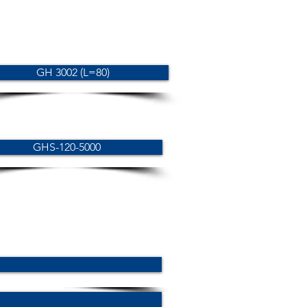
GH 3002 (L=80)
GHS-120-5000