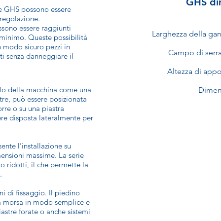
GHS di
rie GHS possono essere
 regolazione.
ssono essere raggiunti
Larghezza della ga
minimo. Queste possibilità
n modo sicuro pezzi in
Campo di serr
ati senza danneggiare il
Altezza di app
volo della macchina come una
Dimen
tre, può essere posizionata
orre o su una piastra
re disposta lateralmente per
ente l’installazione su
imensioni massime. La serie
 ridotti, il che permette la
.
i di fissaggio. Il piedino
e la morsa in modo semplice e
iastre forate o anche sistemi