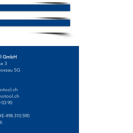
ol GmbH
se 3
Gossau SG
otool.ch
otool.ch
 03 90
HE-498.310.590
6