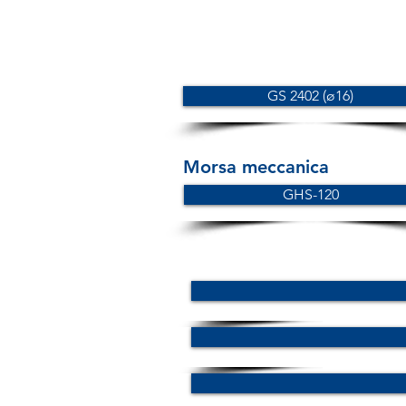
GS 2402 (ø16)
Morsa meccanica
GHS-120