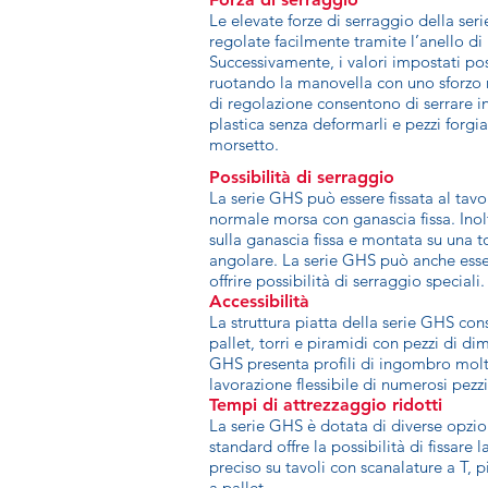
Le elevate forze di serraggio della se
regolate facilmente tramite l’anello di
Successivamente, i valori impostati po
ruotando la manovella con uno sforzo 
di regolazione consentono di serrare i
plastica senza deformarli e pezzi forgi
morsetto.
Possibilità di serraggio
La serie GHS può essere fissata al ta
normale morsa con ganascia fissa. Inol
sulla ganascia fissa e montata su una t
angolare. La serie GHS può anche esse
offrire possibilità di serraggio speciali.
Accessibilità
La struttura piatta della serie GHS cons
pallet, torri e piramidi con pezzi di d
GHS presenta profili di ingombro molto
lavorazione flessibile di numerosi pezzi
Tempi di attrezzaggio ridotti
La serie GHS è dotata di diverse opzion
standard offre la possibilità di fissar
preciso su tavoli con scanalature a T, p
a pallet.