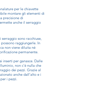
analature per le chiavette
ibile montare gli elementi di
a precisione di
ermette anche il serraggio
i serraggio sono racchiuse,
n possono raggiungerle. In
ca non viene diluita né
ubrificazione permanente.
si inserti per ganasce. Dalle
lluminio, non c’è nulla che
raggio dei pezzi. Grazie al
zionato anche dall’alto e i
per i pezzi.