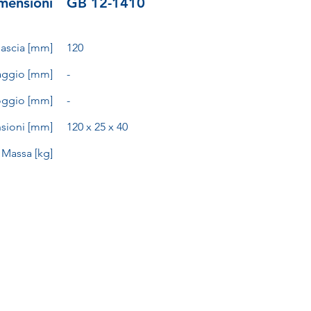
mensioni
GB 12-1410
nascia [mm]
120
aggio [mm]
-
oggio [mm]
-
sioni [mm]
120 x 25 x 40
Massa [kg]