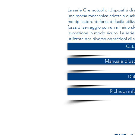
La serie Gremotool di dispositivi di
una morsa meccanica adatta a quals
moltiplicatore di forza di facile uti
forza di serraggio con un minimo sfo
lavorazione in modo sicuro. La seri
utilizzata per diverse operazioni di 
Cat
Manuale d'us
Da
Richiedi in