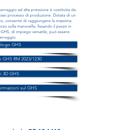
 serraggio ad alta pressione è costituita da
iasi processo di produzione. Dotata di un
lizzo, consente di raggiungere la massima
rzo sulla manovella, fissando il pezzo in
e GHS, di impiego versatile, può essere
serraggio.
alogo GHS
o GHS RM 2023/1230
ti 3D GHS
formazioni sul GHS