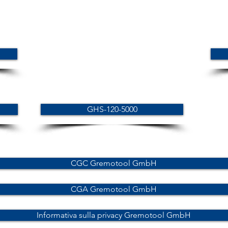
GHS-120-5000
CGC Gremotool GmbH
CGA Gremotool GmbH
Informativa sulla privacy Gremotool GmbH