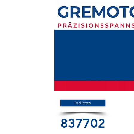
Indietro
837702