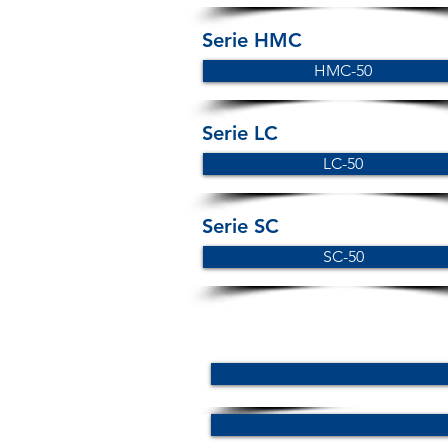
Serie HMC
HMC-50
Serie LC
LC-50
Serie SC
SC-50