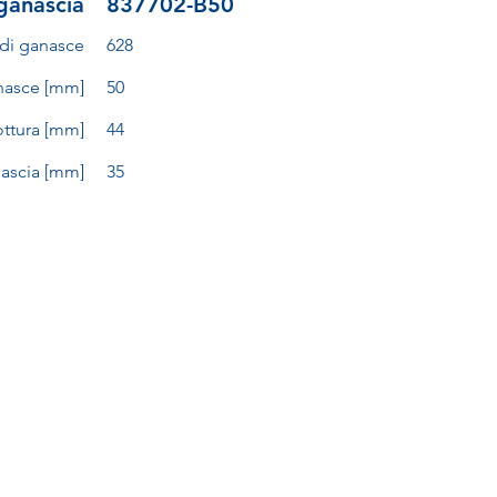
ganascia
837702-B50
di ganasce
628
nasce [mm]
50
ottura [mm]
44
ascia [mm]
35