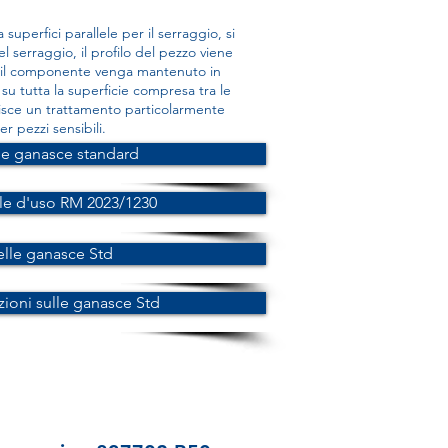
superfici parallele per il serraggio, si
 serraggio, il profilo del pezzo viene
e il componente venga mantenuto in
su tutta la superficie compresa tra le
tisce un trattamento particolarmente
r pezzi sensibili.
le ganasce standard
e d'uso RM 2023/1230
elle ganasce Std
zioni sulle ganasce Std