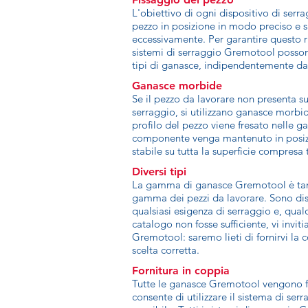
L'obiettivo di ogni dispositivo di serrag
pezzo in posizione in modo preciso e 
eccessivamente. Per garantire questo ri
sistemi di serraggio Gremotool possono
tipi di ganasce, indipendentemente dal
Ganasce morbide
Se il pezzo da lavorare non presenta sup
serraggio, si utilizzano ganasce morbid
profilo del pezzo viene fresato nelle g
componente venga mantenuto in posiz
stabile su tutta la superficie compresa
Diversi tipi
La gamma di ganasce Gremotool è tan
gamma dei pezzi da lavorare. Sono dis
qualsiasi esigenza di serraggio e, qual
catalogo non fosse sufficiente, vi invit
Gremotool: saremo lieti di fornirvi la 
scelta corretta.
Fornitura in coppia
Tutte le ganasce Gremotool vengono fo
consente di utilizzare il sistema di se