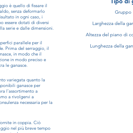
Tipo di 
gio è quello di fissare il
saldo, senza deformarlo
Gruppo 
sultato in ogni caso, i
 essere dotati di diversi
Larghezza della ga
la serie e dalle dimensioni.
Altezza del piano di c
erfici parallele per il
Lunghezza della gan
e. Prima del serraggio, il
anasce, in modo che il
ione in modo preciso e
 tra le ganasce.
to variegata quanto la
ponibili ganasce per
ora l’assortimento a
iamo a rivolgervi a
consulenza necessaria per la
rnite in coppia. Ciò
rraggio nel più breve tempo