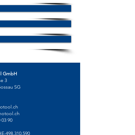
ol GmbH
se 3
Gossau SG
otool.ch
otool.ch
 03 90
HE-498.310.590