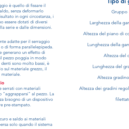
Tipo di 
gio è quello di fissare il
saldo, senza deformarlo
Gruppo 
sultato in ogni circostanza, i
 essere dotati di diversi
Larghezza della ga
la serie e dalle dimensioni.
Altezza del piano di c
te adatte per il serraggio
Lunghezza della gan
ati o di forma parallelepipeda.
 e generano un effetto di
Altezza del
e il pezzo poggia in modo
i denti sono molto bassi, è
Lunghezza del gr
 sul materiale grezzo, il
 materiale.
Altezza gradino
io
e serrati con materiali
Altezza dei gradini rego
no “aggrapparsi” al pezzo. La
za bisogno di un dispositivo
filetta
ere pre-stampato.
curo e saldo ai materiali
persa solo quando il sistema