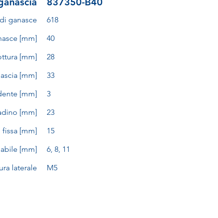
ganascia
837350-B40
di ganasce
618
nasce [mm]
40
ottura [mm]
28
ascia [mm]
33
 dente [mm]
3
adino [mm]
23
 fissa [mm]
15
labile [mm]
6, 8, 11
tura laterale
M5