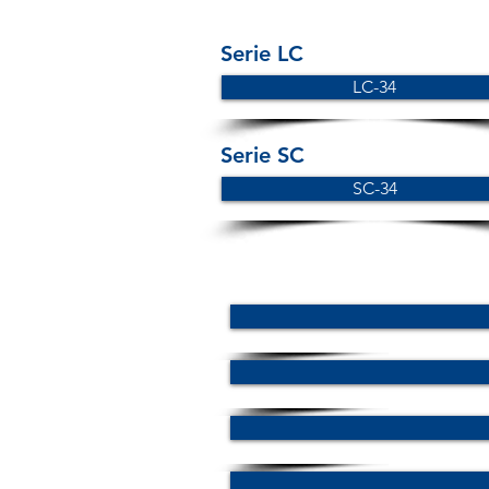
Serie LC
LC-34
Serie SC
SC-34