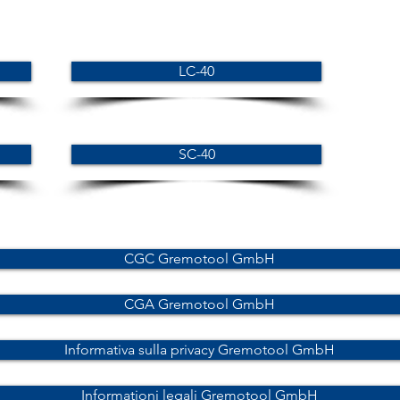
LC-40
SC-40
CGC Gremotool GmbH
CGA Gremotool GmbH
Informativa sulla privacy Gremotool GmbH
Informationi legali Gremotool GmbH