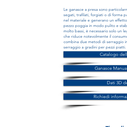
Le ganasce a presa sono particolarme
segati, trafilati, forgiati o di forma 
nel materiale e generano un effetto d
pezzo poggia in modo pulito e stabi
molto bassi, è necessario solo un le
che riduce notevolmente il consumo
combina due metodi di serraggio in 
serraggio a gradini per pezzi piatti.
Catalogo del
Ganasce Manual
Dati 3D d
Richiedi informa