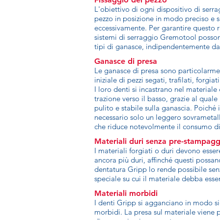
L'obiettivo di ogni dispositivo di serrag
pezzo in posizione in modo preciso e 
eccessivamente. Per garantire questo ri
sistemi di serraggio Gremotool possono
tipi di ganasce, indipendentemente dal
Ganasce di presa
Le ganasce di presa sono particolarmen
iniziale di pezzi segati, trafilati, forgi
I loro denti si incastrano nel materiale
trazione verso il basso, grazie al qual
pulito e stabile sulla ganascia. Poiché 
necessario solo un leggero sovrametallo
che riduce notevolmente il consumo di
Materiali duri senza pre-stampagg
I materiali forgiati o duri devono esser
ancora più duri, affinché questi possa
dentatura Gripp lo rende possibile sen
speciale su cui il materiale debba ess
Materiali morbidi
I denti Gripp si agganciano in modo si
morbidi. La presa sul materiale viene 