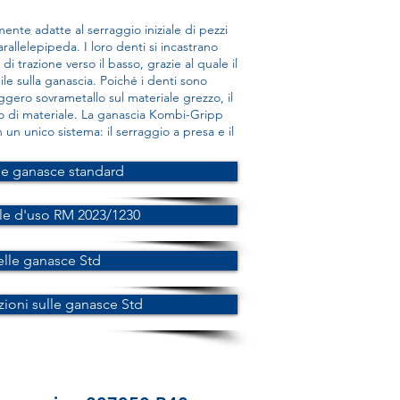
nte adatte al serraggio iniziale di pezzi
parallelepipeda. I loro denti si incastrano
i trazione verso il basso, grazie al quale il
le sulla ganascia. Poiché i denti sono
ggero sovrametallo sul materiale grezzo, il
 di materiale. La ganascia Kombi-Gripp
un unico sistema: il serraggio a presa e il
le ganasce standard
e d'uso RM 2023/1230
elle ganasce Std
zioni sulle ganasce Std