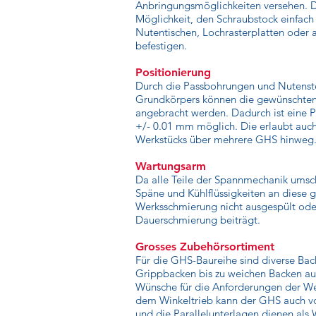
Anbringungsmöglichkeiten versehen. De
Möglichkeit, den Schraubstock einfach 
Nutentischen, Lochrasterplatten oder 
befestigen.
Positionierung
Durch die Passbohrungen und Nutenste
Grundkörpers können die gewünschten
angebracht werden. Dadurch ist eine P
+/- 0.01 mm möglich. Die erlaubt auc
Werkstücks über mehrere GHS hinweg
Wartungsarm
Da alle Teile der Spannmechanik umsc
Späne und Kühlflüssigkeiten an diese 
Werksschmierung nicht ausgespült oder
Dauerschmierung beiträgt.
Grosses Zubehörsortiment
Für die GHS-Baureihe sind diverse Back
Grippbacken bis zu weichen Backen au
Wünsche für die Anforderungen der We
dem Winkeltrieb kann der GHS auch v
und die Parallelunterlagen dienen als