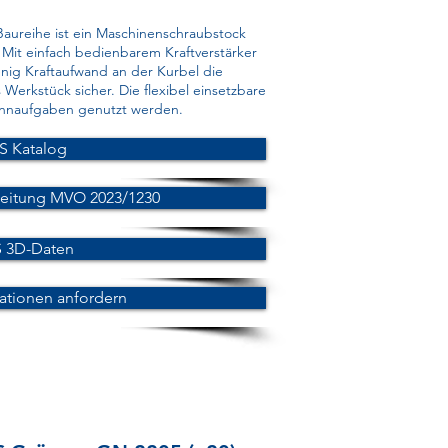
ureihe ist ein Maschinenschraubstock
. Mit einfach bedienbarem Kraftverstärker
enig Kraftaufwand an der Kurbel die
 Werkstück sicher. Die flexibel einsetzbare
annaufgaben genutzt werden.
S Katalog
leitung MVO 2023/1230
 3D-Daten
ationen anfordern