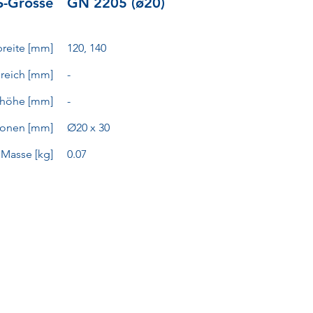
-Grösse
GN 2205 (ø20)
reite [mm]
120, 140
reich [mm]
-
ehöhe [mm]
-
onen [mm]
Ø20 x 30
Masse [kg]
0.07