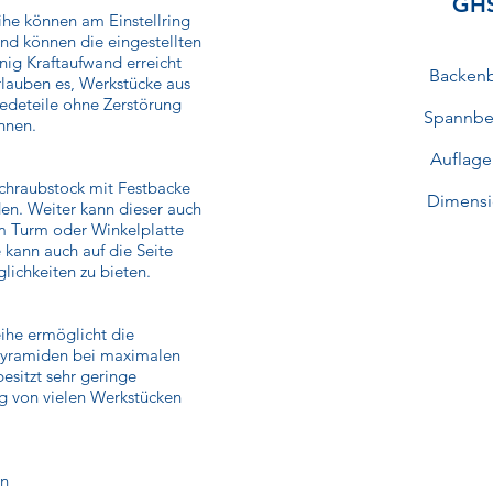
GHS
he können am Einstellring
end können die eingestellten
ig Kraftaufwand erreicht
Backenb
rlauben es, Werkstücke aus
edeteile ohne Zerstörung
Spannbe
nnen.
Auflag
chraubstock mit Festbacke
Dimensi
en. Weiter kann dieser auch
em Turm oder Winkelplatte
kann auch auf die Seite
ichkeiten zu bieten.
ihe ermöglicht die
 Pyramiden bei maximalen
sitzt sehr geringe
ng von vielen Werkstücken
en