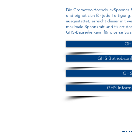
Die GremotoolHochdruckSpanner-Ba
und eignet sich für jede Fertigung
ausgestattet, erreicht dieser mit w
maximale Spannkraft und fixiert das
GHS-Baureihe kann für diverse Sp
GH
GHS Betriebsan
GHS
GHS Inform