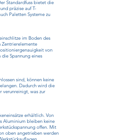
r Standardfuss bietet die
und präzise auf T-
auch Paletten Systeme zu
inschlitze im Boden des
 Zentrierelemente
ositioniergenauigkeit von
h die Spannung eines
.
hlossen sind, können keine
gelangen. Dadurch wird die
 verunreinigt, was zur
eneinsätze erhältlich. Von
s Aluminium bleiben keine
rkstückspannung offen. Mit
on oben angetrieben werden
 Werkstückauflagen.