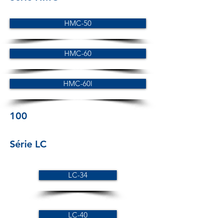
HMC-50
HMC-60
HMC-60l
100
Série LC
LC-34
LC-40