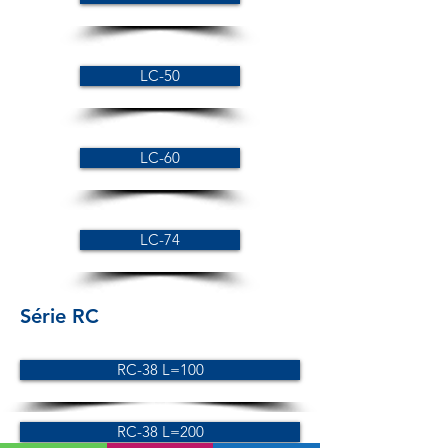
LC-50
LC-60
LC-74
Série RC
RC-38 L=100
RC-38 L=200