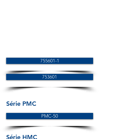
755601-1
753601
Série PMC
PMC-50
Série HMC