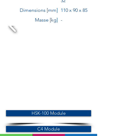
32
Dimensions [mm]
110 x 90 x 85
Masse [kg]
-
HSK-100 Module
C4 Module