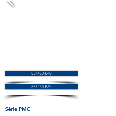
837450-B40
837450-B60
Série PMC