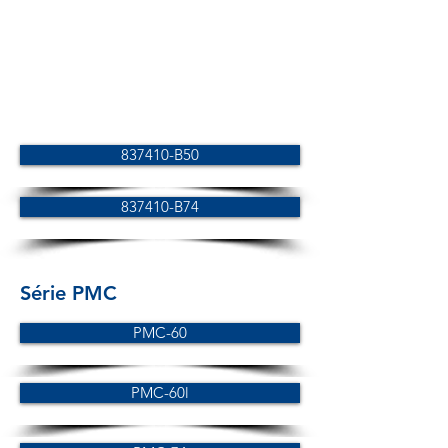
837410-B50
837410-B74
Série PMC
PMC-60
PMC-60l