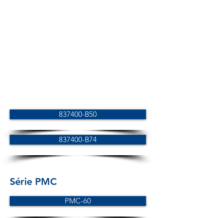
837400-B50
837400-B74
Série PMC
PMC-60