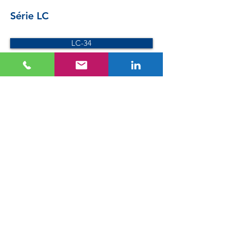
Série LC
LC-34
LC-40
Série SC
SC-34
SC-40