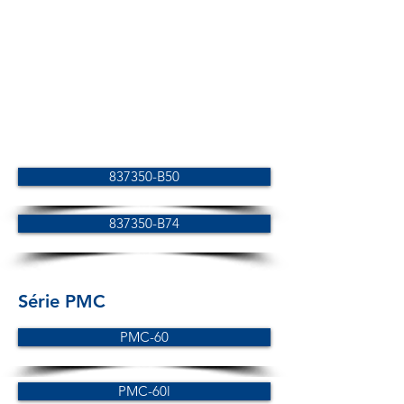
837350-B50
837350-B74
Série PMC
PMC-60
PMC-60l